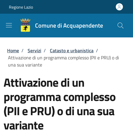
Salta al contenuto principale
Skip to footer content
Regione Lazio
Comune di Acquapendente
Briciole di pane
Home
/
Servizi
/
Catasto e urbanistica
/
Attivazione di un programma complesso (PII e PRU) o di
una sua variante
Attivazione di un
programma complesso
(PII e PRU) o di una sua
variante