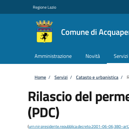
Salta al contenuto principale
Skip to footer content
Regione Lazio
Comune di Acquape
Amministrazione
Novità
Servizi
Briciole di pane
Home
/
Servizi
/
Catasto e urbanistica
/
R
Rilascio del perme
(PDC)
(
urn:nir:presidente.repubblica:decreto:2001-06-06;380~ar