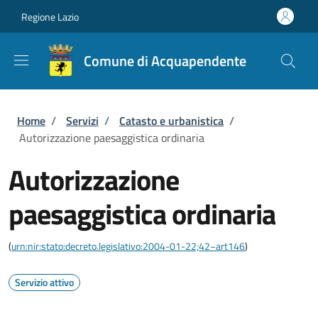
Salta al contenuto principale
Skip to footer content
Regione Lazio
Comune di Acquapendente
Briciole di pane
Home
/
Servizi
/
Catasto e urbanistica
/
Autorizzazione paesaggistica ordinaria
Autorizzazione
paesaggistica ordinaria
(
urn:nir:stato:decreto.legislativo:2004-01-22;42~art146
)
Servizio attivo