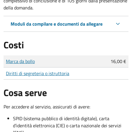
complessivo di conclusione è di 105 giorni dalla presentazione
della domanda.
Moduli da compilare e documenti da allegare
Costi
Tipo di pagamento
Importo
Marca da bollo
16,00 €
Diritti di segreteria o istruttoria
Cosa serve
Per accedere al servizio, assicurati di avere:
SPID (sistema pubblico di identità digitale), carta
d’identità elettronica (CIE) o carta nazionale dei servizi