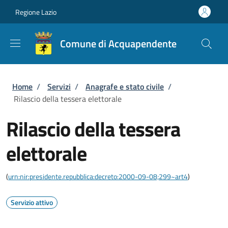
Salta al contenuto principale
Skip to footer content
Regione Lazio
Comune di Acquapendente
Briciole di pane
Home
/
Servizi
/
Anagrafe e stato civile
/
Rilascio della tessera elettorale
Rilascio della tessera
elettorale
(
urn:nir:presidente.repubblica:decreto:2000-09-08;299~art4
)
Servizio attivo