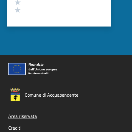
Valuta 2 stelle su 5
Valuta 1 stelle su 5
Comune di Acquapendente
Footer menu
Area riservata
Crediti