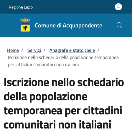
Salta al contenuto principale
Skip to footer content
Regione Lazio
Comune di Acquapendente
Briciole di pane
Home
/
Servizi
/
Anagrafe e stato civile
/
Iscrizione nello schedario della popolazione temporanea
per cittadini comunitari non italiani
Iscrizione nello schedario
della popolazione
temporanea per cittadini
comunitari non italiani