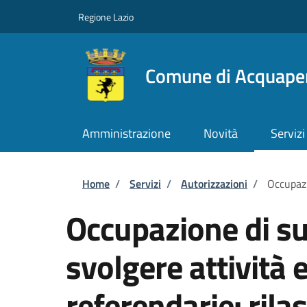
Salta al contenuto principale
Skip to footer content
Regione Lazio
Comune di Acquape
Amministrazione
Novità
Servizi
Briciole di pane
Home
/
Servizi
/
Autorizzazioni
/
Occupazi
Occupazione di su
svolgere attività e
referendarie: rilas