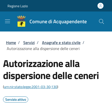
Salta al contenuto principale
Skip to footer content
Regione Lazio
Comune di Acquapendente
Briciole di pane
Home
/
Servizi
/
Anagrafe e stato civile
/
Autorizzazione alla dispersione delle ceneri
Autorizzazione alla
dispersione delle ceneri
(
urn:nir:stato:legge:2001-03-30;130
)
Servizio attivo