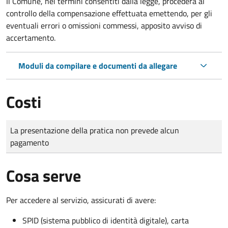
Il Comune, nei termini consentiti dalla legge, procederà al
controllo della compensazione effettuata emettendo, per gli
eventuali errori o omissioni commessi, apposito avviso di
accertamento.
Moduli da compilare e documenti da allegare
Costi
Tipo di pagamento
Importo
La presentazione della pratica non prevede alcun
pagamento
Cosa serve
Per accedere al servizio, assicurati di avere:
SPID (sistema pubblico di identità digitale), carta