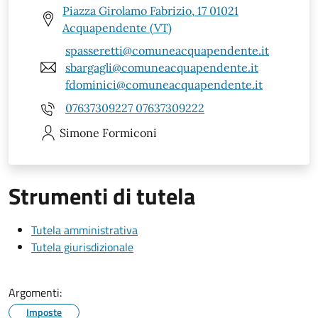
Piazza Girolamo Fabrizio, 17 01021
Acquapendente (VT)
spasseretti@comuneacquapendente.it
sbargagli@comuneacquapendente.it
fdominici@comuneacquapendente.it
07637309227 07637309222
Simone
Formiconi
Strumenti di tutela
Tutela amministrativa
Tutela giurisdizionale
Argomenti:
Imposte