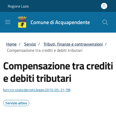
Salta al contenuto principale
Skip to footer content
Regione Lazio
Comune di Acquapendente
Briciole di pane
Home
/
Servizi
/
Tributi, finanze e contravvenzioni
/
Compensazione tra crediti e debiti tributari
Compensazione tra crediti
e debiti tributari
(
urn:nir:stato:decreto.legge:2010-05-31;78
)
Servizio attivo