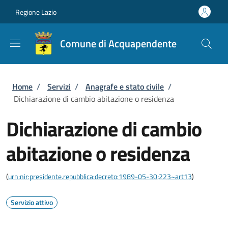
Salta al contenuto principale
Skip to footer content
Regione Lazio
Comune di Acquapendente
Briciole di pane
Home
/
Servizi
/
Anagrafe e stato civile
/
Dichiarazione di cambio abitazione o residenza
Dichiarazione di cambio
abitazione o residenza
(
urn:nir:presidente.repubblica:decreto:1989-05-30;223~art13
)
Servizio attivo