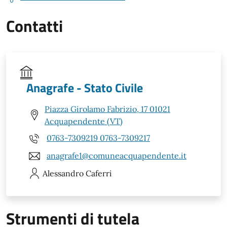
Contatti
Anagrafe - Stato Civile
Piazza Girolamo Fabrizio, 17 01021
Acquapendente (VT)
0763-7309219 0763-7309217
anagrafe1@comuneacquapendente.it
Alessandro
Caferri
Strumenti di tutela