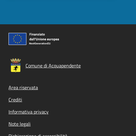
Comune di Acquapendente
Footer menu
Area riservata
Crediti
Informativa privacy
Note legali
Dichiarazione di accessibilità