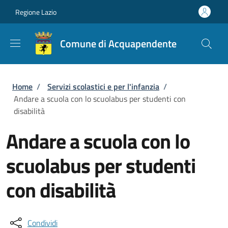
Salta al contenuto principale
Skip to footer content
Regione Lazio
Comune di Acquapendente
Briciole di pane
Home
/
Servizi scolastici e per l'infanzia
/
Andare a scuola con lo scuolabus per studenti con
disabilità
Andare a scuola con lo
scuolabus per studenti
con disabilità
Condividi