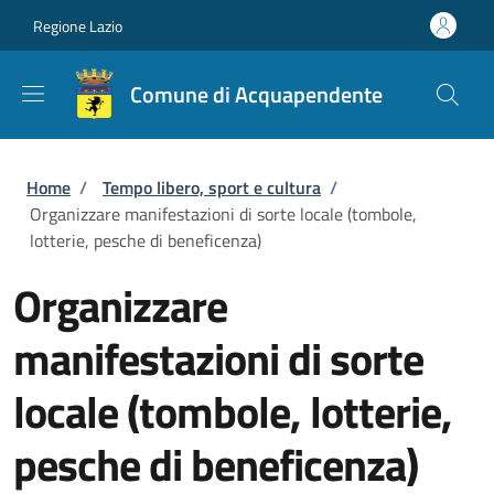
Salta al contenuto principale
Skip to footer content
Regione Lazio
Comune di Acquapendente
Briciole di pane
Home
/
Tempo libero, sport e cultura
/
Organizzare manifestazioni di sorte locale (tombole,
lotterie, pesche di beneficenza)
Organizzare
manifestazioni di sorte
locale (tombole, lotterie,
pesche di beneficenza)