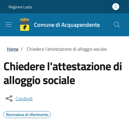
Salta al contenuto principale
Skip to footer content
Regione Lazio
Comune di Acquapendente
Briciole di pane
Home
/
Chiedere l'attestazione di alloggio sociale
Chiedere l'attestazione di
alloggio sociale
Condividi
Normativa di riferimento